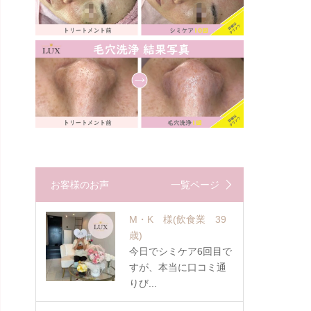
お客様のお声
一覧ページ
M・K 様
(飲食業 39
歳)
今日でシミケア6回目で
すが、本当に口コミ通
りび...