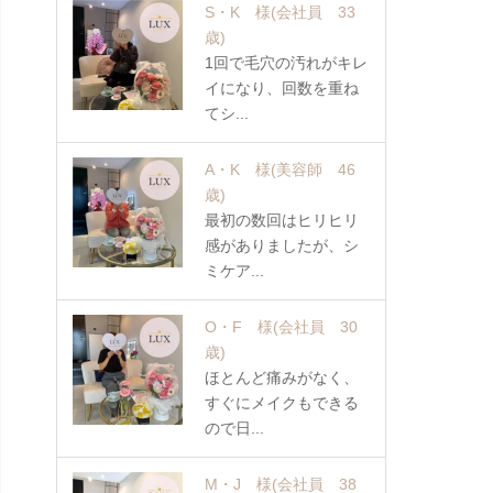
S・K 様
(会社員 33
歳)
1回で毛穴の汚れがキレ
イになり、回数を重ね
てシ...
A・K 様
(美容師 46
歳)
最初の数回はヒリヒリ
感がありましたが、シ
ミケア...
O・F 様
(会社員 30
歳)
ほとんど痛みがなく、
すぐにメイクもできる
ので日...
M・J 様
(会社員 38