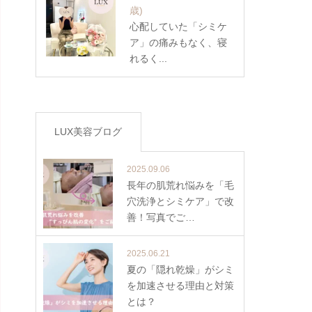
歳)
心配していた「シミケ
ア」の痛みもなく、寝
れるく...
LUX美容ブログ
2025.09.06
長年の肌荒れ悩みを「毛
穴洗浄とシミケア」で改
善！写真でご…
2025.06.21
夏の「隠れ乾燥」がシミ
を加速させる理由と対策
とは？