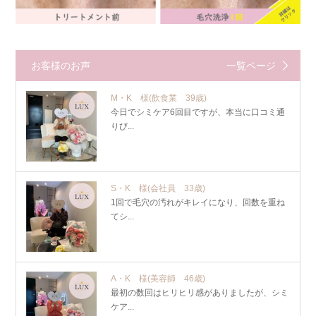
お客様のお声
一覧ページ
M・K 様
(飲食業 39歳)
今日でシミケア6回目ですが、本当に口コミ通
りび...
S・K 様
(会社員 33歳)
1回で毛穴の汚れがキレイになり、回数を重ね
てシ...
A・K 様
(美容師 46歳)
最初の数回はヒリヒリ感がありましたが、シミ
ケア...