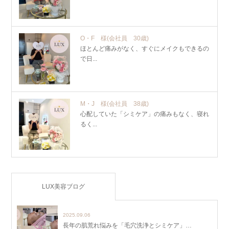
O・F 様
(会社員 30歳)
ほとんど痛みがなく、すぐにメイクもできるの
で日...
M・J 様
(会社員 38歳)
心配していた「シミケア」の痛みもなく、寝れ
るく...
LUX美容ブログ
2025.09.06
長年の肌荒れ悩みを「毛穴洗浄とシミケア」…