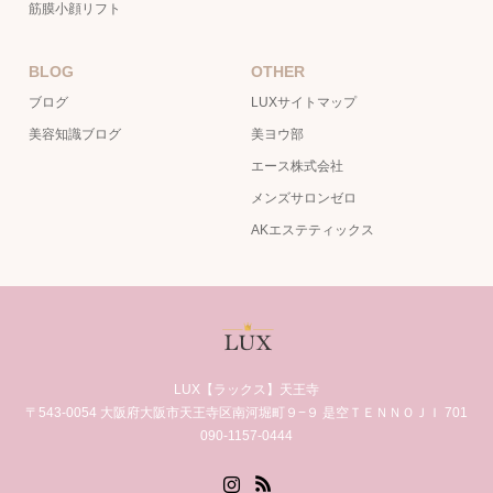
筋膜小顔リフト
BLOG
OTHER
ブログ
LUXサイトマップ
美容知識ブログ
美ヨウ部
エース株式会社
メンズサロンゼロ
AKエステティックス
LUX【ラックス】天王寺
〒543-0054 大阪府大阪市天王寺区南河堀町９−９ 是空ＴＥＮＮＯＪＩ 701
090-1157-0444
Instagram
RSS