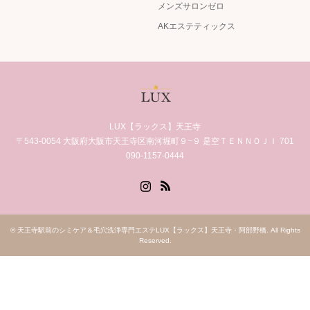
メンズサロンゼロ
AKエステティックス
LUX【ラックス】天王寺
〒543-0054 大阪府大阪市天王寺区南河堀町９−９ 是空ＴＥＮＮＯＪＩ 701
090-1157-0444
Instagram
RSS
©
天王寺駅前のシミケア＆毛穴洗浄専門エステLUX【ラックス】天王寺・阿部野橋
. All Rights
Reserved.