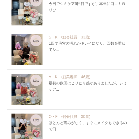
今日でシミケア6回目ですが、本当に口コミ通
りび...
S・K 様
(会社員 33歳)
1回で毛穴の汚れがキレイになり、回数を重ね
てシ...
A・K 様
(美容師 46歳)
最初の数回はヒリヒリ感がありましたが、シミ
ケア...
O・F 様
(会社員 30歳)
ほとんど痛みがなく、すぐにメイクもできるの
で日...