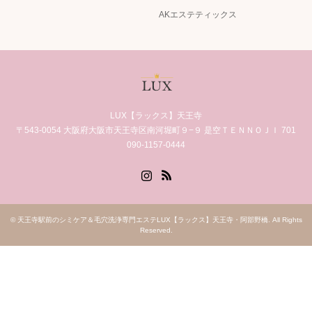
AKエステティックス
LUX【ラックス】天王寺
〒543-0054 大阪府大阪市天王寺区南河堀町９−９ 是空ＴＥＮＮＯＪＩ 701
090-1157-0444
Instagram
RSS
©
天王寺駅前のシミケア＆毛穴洗浄専門エステLUX【ラックス】天王寺・阿部野橋
. All Rights
Reserved.