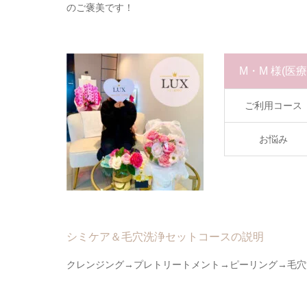
のご褒美です！
M・M 様
(医
ご利用コース
お悩み
シミケア＆毛穴洗浄セットコースの説明
クレンジング→プレトリートメント→ピーリング→毛穴洗