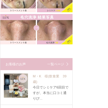
お客様のお声
一覧ページ
M・K 様
(飲食業 39
歳)
今日でシミケア6回目で
すが、本当に口コミ通
りび...