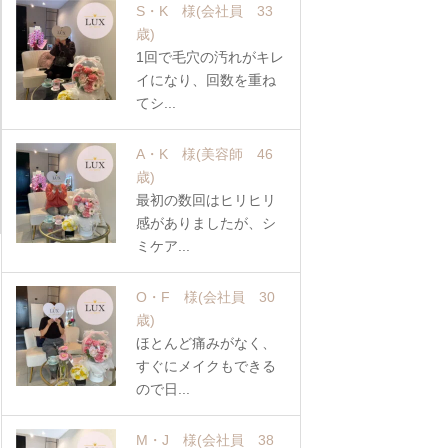
S・K 様
(会社員 33
歳)
1回で毛穴の汚れがキレ
イになり、回数を重ね
てシ...
A・K 様
(美容師 46
歳)
最初の数回はヒリヒリ
感がありましたが、シ
ミケア...
O・F 様
(会社員 30
歳)
ほとんど痛みがなく、
すぐにメイクもできる
ので日...
M・J 様
(会社員 38