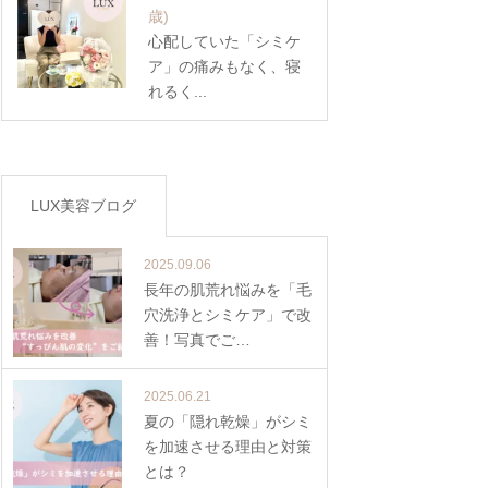
歳)
心配していた「シミケ
ア」の痛みもなく、寝
れるく...
LUX美容ブログ
2025.09.06
長年の肌荒れ悩みを「毛
穴洗浄とシミケア」で改
善！写真でご…
2025.06.21
夏の「隠れ乾燥」がシミ
を加速させる理由と対策
とは？