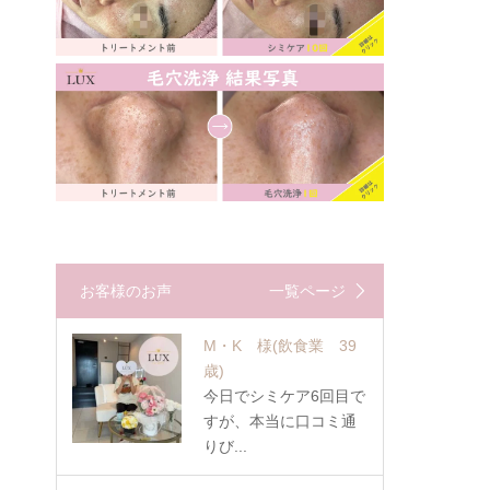
お客様のお声
一覧ページ
M・K 様
(飲食業 39
歳)
今日でシミケア6回目で
すが、本当に口コミ通
りび...